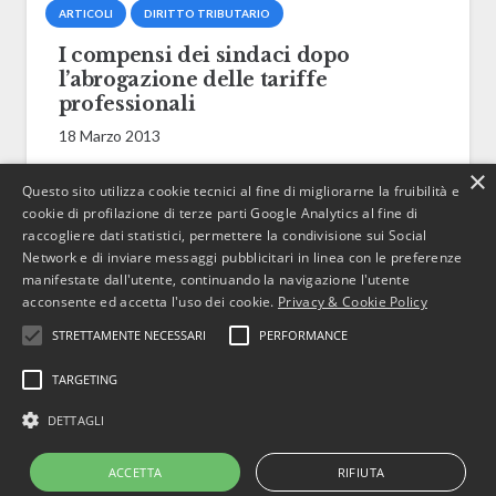
ARTICOLI
DIRITTO TRIBUTARIO
I compensi dei sindaci dopo
l’abrogazione delle tariffe
professionali
18 Marzo 2013
×
Questo sito utilizza cookie tecnici al fine di migliorarne la fruibilità e
cookie di profilazione di terze parti Google Analytics al fine di
raccogliere dati statistici, permettere la condivisione sui Social
ARTICOLI
DIRITTO TRIBUTARIO
Network e di inviare messaggi pubblicitari in linea con le preferenze
Reclamomediazione novità e profili
manifestate dall'utente, continuando la navigazione l'utente
critici
acconsente ed accetta l'uso dei cookie.
Privacy & Cookie Policy
16 Marzo 2012
STRETTAMENTE NECESSARI
PERFORMANCE
TARGETING
DETTAGLI
Copyright © 2022 BusinessJus.
All rights reserved – P.IVA 10628260019
ACCETTA
RIFIUTA