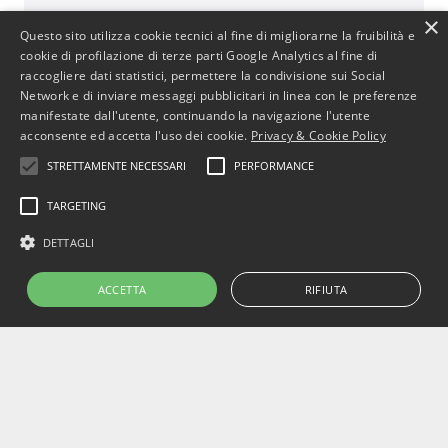
BusinessJus
×
Questo sito utilizza cookie tecnici al fine di migliorarne la fruibilità e
487 post
cookie di profilazione di terze parti Google Analytics al fine di
raccogliere dati statistici, permettere la condivisione sui Social
http://www.businessjus.com
Network e di inviare messaggi pubblicitari in linea con le preferenze
Il mondo del Diritto cambia. È un mondo in
manifestate dall'utente, continuando la navigazione l'utente
continua evoluzione poiché segue le
acconsente ed accetta l'uso dei cookie.
Privacy & Cookie Policy
evoluzioni del suo principale artefice: l’uomo.
STRETTAMENTE NECESSARI
PERFORMANCE
In particolare il mondo del diritto
commerciale cambia con le evoluzioni
TARGETING
dell’uomo e dell’economia attraverso
cambiamenti, progressi e stimoli per
DETTAGLI
concepire strumenti che rendano più
efficiente il sistema.
ACCETTA
RIFIUTA
Copyright © 2022 BusinessJus.
All rights reserved – P.IVA 10628260019