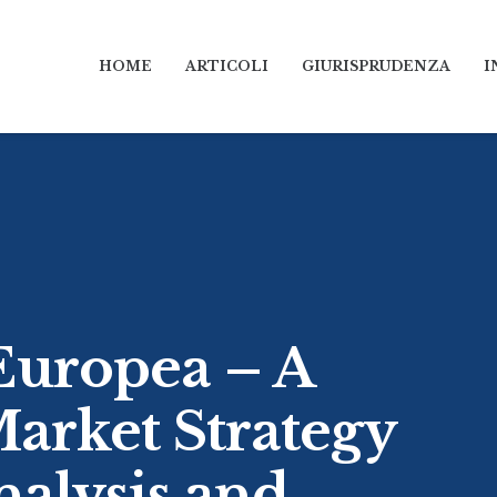
HOME
ARTICOLI
GIURISPRUDENZA
I
uropea – A
Market Strategy
nalysis and