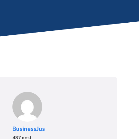
BusinessJus
487 post