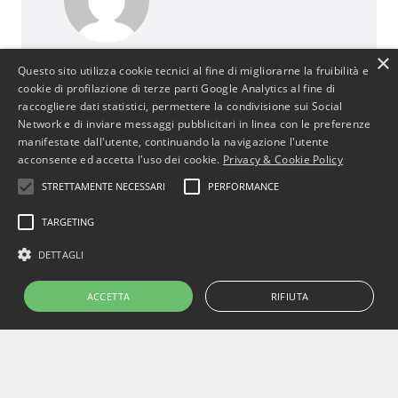
×
BusinessJus
Questo sito utilizza cookie tecnici al fine di migliorarne la fruibilità e
487 post
cookie di profilazione di terze parti Google Analytics al fine di
raccogliere dati statistici, permettere la condivisione sui Social
http://www.businessjus.com
Network e di inviare messaggi pubblicitari in linea con le preferenze
Il mondo del Diritto cambia. È un mondo in
manifestate dall'utente, continuando la navigazione l'utente
continua evoluzione poiché segue le
acconsente ed accetta l'uso dei cookie.
Privacy & Cookie Policy
evoluzioni del suo principale artefice: l’uomo.
STRETTAMENTE NECESSARI
PERFORMANCE
In particolare il mondo del diritto
commerciale cambia con le evoluzioni
TARGETING
dell’uomo e dell’economia attraverso
DETTAGLI
cambiamenti, progressi e stimoli per
concepire strumenti che rendano più
ACCETTA
RIFIUTA
efficiente il sistema.