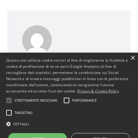
×
Questo sito utilizza cookie tecnici al fine di migliorarne la fruibilità e
BusinessJus
cookie di profilazione di terze parti Google Analytics al fine di
487 post
raccogliere dati statistici, permettere la condivisione sui Social
http://www.businessjus.com
Network e di inviare messaggi pubblicitari in linea con le preferenze
manifestate dall'utente, continuando la navigazione l'utente
Il mondo del Diritto cambia. È un mondo in
acconsente ed accetta l'uso dei cookie.
Privacy & Cookie Policy
continua evoluzione poiché segue le
STRETTAMENTE NECESSARI
PERFORMANCE
evoluzioni del suo principale artefice: l’uomo.
In particolare il mondo del diritto
TARGETING
commerciale cambia con le evoluzioni
dell’uomo e dell’economia attraverso
DETTAGLI
cambiamenti, progressi e stimoli per
concepire strumenti che rendano più