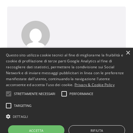
×
Questo sito utilizza cookie tecnici al fine di migliorarne la fruibilità e
BusinessJus
cookie di profilazione di terze parti Google Analytics al fine di
487 post
raccogliere dati statistici, permettere la condivisione sui Social
http://www.businessjus.com
Network e di inviare messaggi pubblicitari in linea con le preferenze
manifestate dall'utente, continuando la navigazione l'utente
Il mondo del Diritto cambia. È un mondo in
acconsente ed accetta l'uso dei cookie.
Privacy & Cookie Policy
continua evoluzione poiché segue le
evoluzioni del suo principale artefice: l’uomo.
STRETTAMENTE NECESSARI
PERFORMANCE
In particolare il mondo del diritto
TARGETING
commerciale cambia con le evoluzioni
dell’uomo e dell’economia attraverso
DETTAGLI
cambiamenti, progressi e stimoli per
concepire strumenti che rendano più
ACCETTA
RIFIUTA