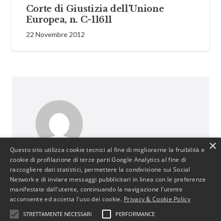
Corte di Giustizia dell’Unione
Europea, n. C-11611
22 Novembre 2012
×
Questo sito utilizza cookie tecnici al fine di migliorarne la fruibilità e
BusinessJus
cookie di profilazione di terze parti Google Analytics al fine di
raccogliere dati statistici, permettere la condivisione sui Social
487 post
Network e di inviare messaggi pubblicitari in linea con le preferenze
http://www.businessjus.com
manifestate dall'utente, continuando la navigazione l'utente
Il mondo del Diritto cambia. È un mondo in
acconsente ed accetta l'uso dei cookie.
Privacy & Cookie Policy
continua evoluzione poiché segue le
STRETTAMENTE NECESSARI
PERFORMANCE