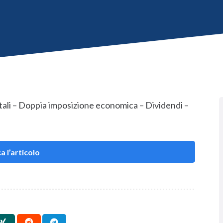
itali – Doppia imposizione economica – Dividendi –
e
a l’articolo