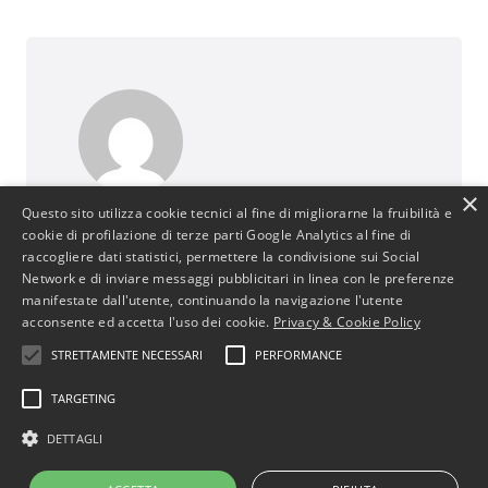
×
Questo sito utilizza cookie tecnici al fine di migliorarne la fruibilità e
BusinessJus
cookie di profilazione di terze parti Google Analytics al fine di
487 post
raccogliere dati statistici, permettere la condivisione sui Social
http://www.businessjus.com
Network e di inviare messaggi pubblicitari in linea con le preferenze
manifestate dall'utente, continuando la navigazione l'utente
Il mondo del Diritto cambia. È un mondo in
acconsente ed accetta l'uso dei cookie.
Privacy & Cookie Policy
continua evoluzione poiché segue le
STRETTAMENTE NECESSARI
PERFORMANCE
evoluzioni del suo principale artefice: l’uomo.
In particolare il mondo del diritto
TARGETING
commerciale cambia con le evoluzioni
dell’uomo e dell’economia attraverso
DETTAGLI
cambiamenti, progressi e stimoli per
concepire strumenti che rendano più