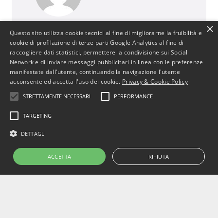
×
BusinessJus
Questo sito utilizza cookie tecnici al fine di migliorarne la fruibilità e
487 post
cookie di profilazione di terze parti Google Analytics al fine di
raccogliere dati statistici, permettere la condivisione sui Social
http://www.businessjus.com
Network e di inviare messaggi pubblicitari in linea con le preferenze
Il mondo del Diritto cambia. È un mondo in
manifestate dall'utente, continuando la navigazione l'utente
continua evoluzione poiché segue le
acconsente ed accetta l'uso dei cookie.
Privacy & Cookie Policy
evoluzioni del suo principale artefice: l’uomo.
STRETTAMENTE NECESSARI
PERFORMANCE
In particolare il mondo del diritto
commerciale cambia con le evoluzioni
TARGETING
dell’uomo e dell’economia attraverso
DETTAGLI
cambiamenti, progressi e stimoli per
concepire strumenti che rendano più
efficiente il sistema.
ACCETTA
RIFIUTA
Copyright © 2022 BusinessJus.