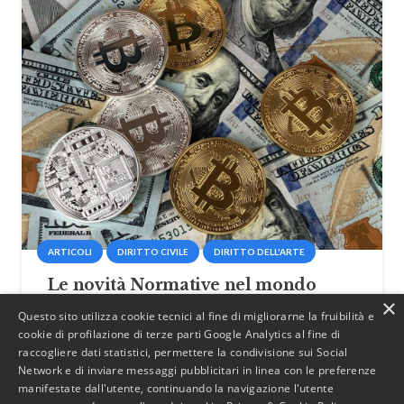
ARTICOLI
DIRITTO CIVILE
DIRITTO DELL'ARTE
Le novità Normative nel mondo
×
delle Cripto-Attività: il Decreto
Questo sito utilizza cookie tecnici al fine di migliorarne la fruibilità e
Attuativo del Regolamento MICAR –
cookie di profilazione di terze parti Google Analytics al fine di
D.Lgs. 129 del 5 settembre 2024
raccogliere dati statistici, permettere la condivisione sui Social
Network e di inviare messaggi pubblicitari in linea con le preferenze
14 Maggio 2025
manifestate dall'utente, continuando la navigazione l'utente