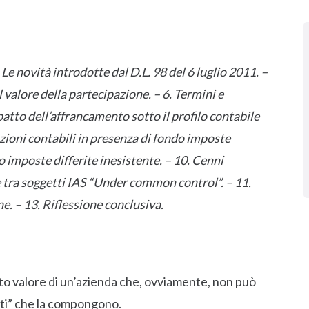
 Le novità introdotte dal D.L. 98 del 6 luglio 2011. –
 valore della partecipazione. – 6. Termini e
atto dell’affrancamento sotto il profilo contabile
azioni contabili in presenza di fondo imposte
do imposte differite inesistente. – 10. Cenni
e tra soggetti IAS “Under common control”. – 11.
e. – 13. Riflessione conclusiva.
tto valore di un’azienda che, ovviamente, non può
ti” che la compongono.