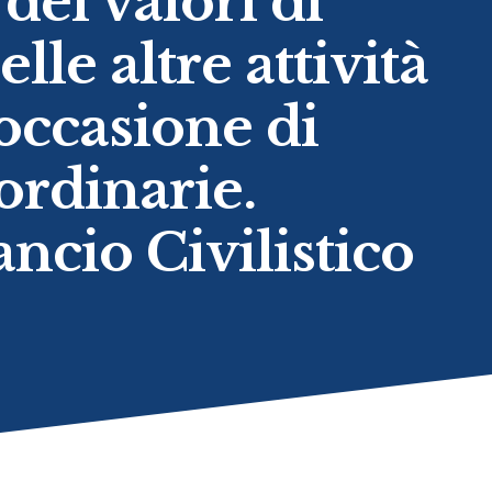
ei valori di
le altre attività
occasione di
ordinarie.
ancio Civilistico