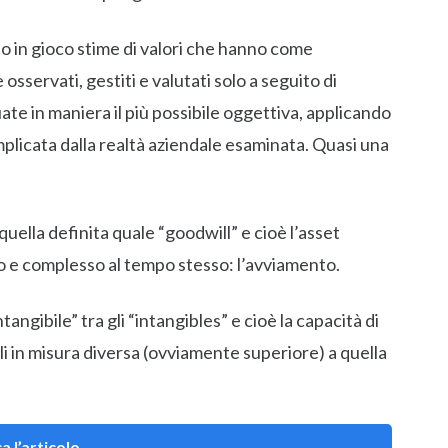
ano in gioco stime di valori che hanno come
sservati, gestiti e valutati solo a seguito di
uate in maniera il più possibile oggettiva, applicando
mplicata dalla realtà aziendale esaminata. Quasi una
quella definita quale “goodwill” e cioè l’asset
to e complesso al tempo stesso: l’avviamento.
angibile” tra gli “intangibles” e cioè la capacità di
ali in misura diversa (ovviamente superiore) a quella
a l’articolo