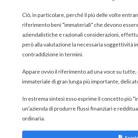
Ciò, in particolare, perché il più delle volte entr
riferimento beni “immateriali” che devono essere o
aziendalistiche e razionali considerazioni, effett
però alla valutazione la necessaria soggettività i
contraddizione in termini.
Appare ovvio il riferimento ad una voce su tutte, 
immateriale di gran lunga più importante, delica
In estrema sintesi esso esprime il concetto più “int
un’azienda di produrre flussi finanziari e redditu
ordinaria.
Scaric