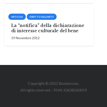
ARTICOLI
DIRITTO DELL'ARTE
La “notifica” della dichiarazione
di interesse culturale del bene
19 Novembre 2012
Copyright © 2022 BusinessJus.
All rights reserved – P.IVA 10628260019