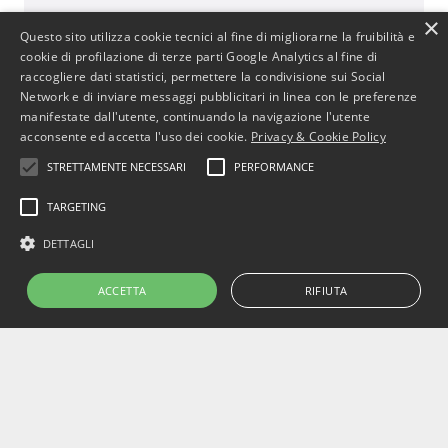
BusinessJus
×
Questo sito utilizza cookie tecnici al fine di migliorarne la fruibilità e
487 post
cookie di profilazione di terze parti Google Analytics al fine di
raccogliere dati statistici, permettere la condivisione sui Social
http://www.businessjus.com
Network e di inviare messaggi pubblicitari in linea con le preferenze
Il mondo del Diritto cambia. È un mondo in
manifestate dall'utente, continuando la navigazione l'utente
continua evoluzione poiché segue le
acconsente ed accetta l'uso dei cookie.
Privacy & Cookie Policy
evoluzioni del suo principale artefice: l’uomo.
STRETTAMENTE NECESSARI
PERFORMANCE
In particolare il mondo del diritto
commerciale cambia con le evoluzioni
TARGETING
dell’uomo e dell’economia attraverso
cambiamenti, progressi e stimoli per
DETTAGLI
concepire strumenti che rendano più
efficiente il sistema.
ACCETTA
RIFIUTA
Copyright © 2022 BusinessJus.
All rights reserved – P.IVA 10628260019