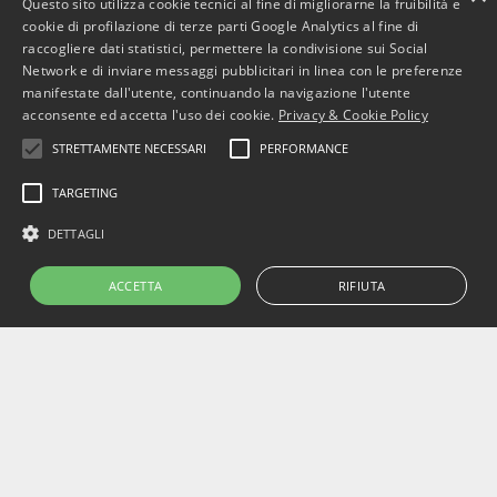
Questo sito utilizza cookie tecnici al fine di migliorarne la fruibilità e
cookie di profilazione di terze parti Google Analytics al fine di
BusinessJus
raccogliere dati statistici, permettere la condivisione sui Social
Network e di inviare messaggi pubblicitari in linea con le preferenze
487 post
manifestate dall'utente, continuando la navigazione l'utente
http://www.businessjus.com
acconsente ed accetta l'uso dei cookie.
Privacy & Cookie Policy
Il mondo del Diritto cambia. È un mondo in
STRETTAMENTE NECESSARI
PERFORMANCE
continua evoluzione poiché segue le
evoluzioni del suo principale artefice: l’uomo.
TARGETING
In particolare il mondo del diritto
DETTAGLI
commerciale cambia con le evoluzioni
dell’uomo e dell’economia attraverso
cambiamenti, progressi e stimoli per
ACCETTA
RIFIUTA
concepire strumenti che rendano più
efficiente il sistema.
Copyright © 2022 BusinessJus.