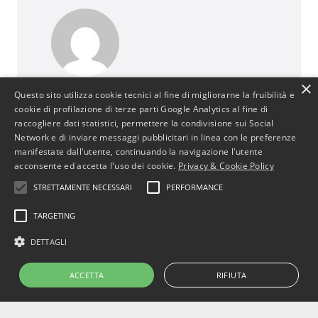
×
BusinessJus
Questo sito utilizza cookie tecnici al fine di migliorarne la fruibilità e
cookie di profilazione di terze parti Google Analytics al fine di
487 post
raccogliere dati statistici, permettere la condivisione sui Social
http://www.businessjus.com
Network e di inviare messaggi pubblicitari in linea con le preferenze
Il mondo del Diritto cambia. È un mondo in
manifestate dall'utente, continuando la navigazione l'utente
acconsente ed accetta l'uso dei cookie.
Privacy & Cookie Policy
continua evoluzione poiché segue le
evoluzioni del suo principale artefice: l’uomo.
STRETTAMENTE NECESSARI
PERFORMANCE
In particolare il mondo del diritto
commerciale cambia con le evoluzioni
TARGETING
dell’uomo e dell’economia attraverso
DETTAGLI
cambiamenti, progressi e stimoli per
concepire strumenti che rendano più
ACCETTA
RIFIUTA
efficiente il sistema.