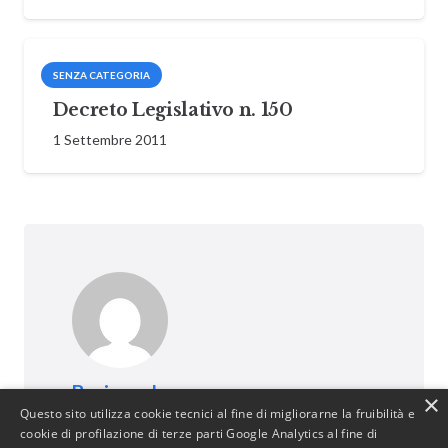
SENZA CATEGORIA
Decreto Legislativo n. 150
1 Settembre 2011
BusinessJus
×
Questo sito utilizza cookie tecnici al fine di migliorarne la fruibilità e
487 post
cookie di profilazione di terze parti Google Analytics al fine di
http://www.businessjus.com