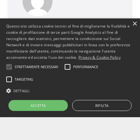
×
BusinessJus
Questo sito utilizza cookie tecnici al fine di migliorarne la fruibilità e
487 post
cookie di profilazione di terze parti Google Analytics al fine di
raccogliere dati statistici, permettere la condivisione sui Social
http://www.businessjus.com
Network e di inviare messaggi pubblicitari in linea con le preferenze
Il mondo del Diritto cambia. È un mondo in
manifestate dall'utente, continuando la navigazione l'utente
continua evoluzione poiché segue le
acconsente ed accetta l'uso dei cookie.
Privacy & Cookie Policy
evoluzioni del suo principale artefice: l’uomo.
STRETTAMENTE NECESSARI
PERFORMANCE
In particolare il mondo del diritto
commerciale cambia con le evoluzioni
TARGETING
dell’uomo e dell’economia attraverso
DETTAGLI
cambiamenti, progressi e stimoli per
concepire strumenti che rendano più
ACCETTA
RIFIUTA
efficiente il sistema.