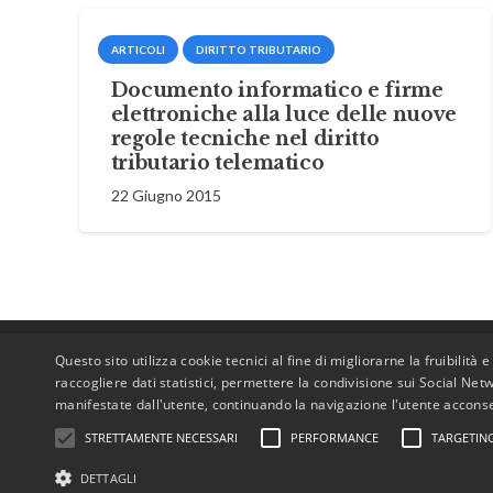
ARTICOLI
DIRITTO TRIBUTARIO
Documento informatico e firme
elettroniche alla luce delle nuove
regole tecniche nel diritto
tributario telematico
22 Giugno 2015
Questo sito utilizza cookie tecnici al fine di migliorarne la fruibilità 
raccogliere dati statistici, permettere la condivisione sui Social Net
manifestate dall'utente, continuando la navigazione l'utente acconse
STRETTAMENTE NECESSARI
PERFORMANCE
TARGETIN
DETTAGLI