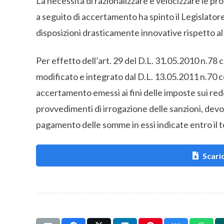
La necessità di razionalizzare e velocizzare le p
a seguito di accertamento ha spinto il Legislator
disposizioni drasticamente innovative rispetto al
Per effetto dell’art. 29 del D.L. 31.05.2010 n.78 
modificato e integrato dal D.L. 13.05.2011 n.70 con
accertamento emessi ai fini delle imposte sui re
provvedimenti di irrogazione delle sanzioni, de
pagamento delle somme in essi indicate entro il t
Scaric