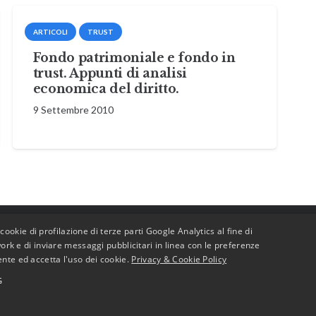
ARTICOLI
TRUST
Fondo patrimoniale e fondo in
trust. Appunti di analisi
economica del diritto.
9 Settembre 2010
e cookie di profilazione di terze parti Google Analytics al fine di
work e di inviare messaggi pubblicitari in linea con le preferenze
Copyright © 2022 BusinessJus.
nte ed accetta l'uso dei cookie.
Privacy & Cookie Policy
All rights reserved – P.IVA 10628260019
G