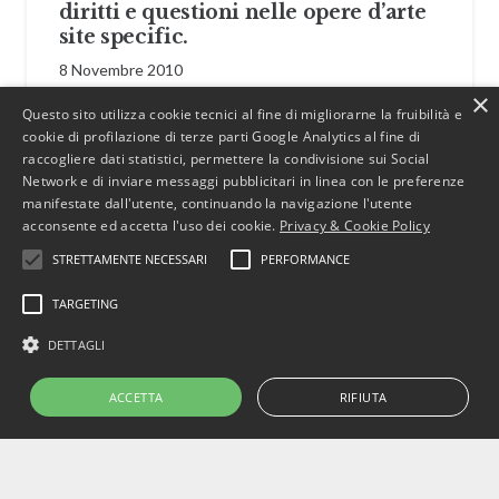
diritti e questioni nelle opere d’arte
site specific.
8 Novembre 2010
×
Questo sito utilizza cookie tecnici al fine di migliorarne la fruibilità e
cookie di profilazione di terze parti Google Analytics al fine di
raccogliere dati statistici, permettere la condivisione sui Social
ARTICOLI
DIRITTO FALLIMENTARE
Network e di inviare messaggi pubblicitari in linea con le preferenze
manifestate dall'utente, continuando la navigazione l'utente
Contratto di factoring e fallimento
acconsente ed accetta l'uso dei cookie.
Privacy & Cookie Policy
del Fornitore: aspetti critici
STRETTAMENTE NECESSARI
PERFORMANCE
11 Aprile 2012
TARGETING
DETTAGLI
ACCETTA
RIFIUTA