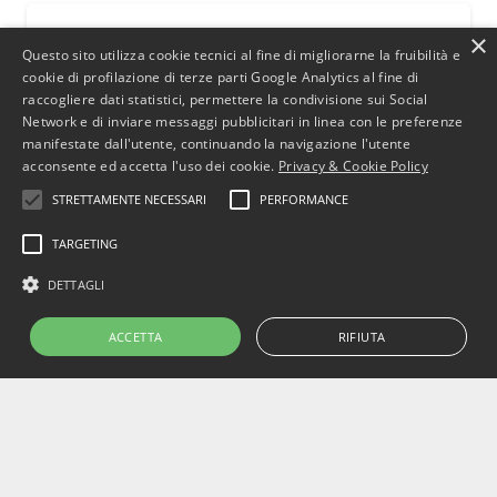
×
ARTICOLI
DIRITTO TRIBUTARIO
Questo sito utilizza cookie tecnici al fine di migliorarne la fruibilità e
cookie di profilazione di terze parti Google Analytics al fine di
IVA por el “criterio de caja”: ya no
raccogliere dati statistici, permettere la condivisione sui Social
hay excusa.
Network e di inviare messaggi pubblicitari in linea con le preferenze
20 Dicembre 2010
manifestate dall'utente, continuando la navigazione l'utente
acconsente ed accetta l'uso dei cookie.
Privacy & Cookie Policy
STRETTAMENTE NECESSARI
PERFORMANCE
TARGETING
DETTAGLI
ACCETTA
RIFIUTA
Iftin Ebe Hassan Aden
2 post