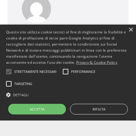
×
BusinessJus
Questo sito utilizza cookie tecnici al fine di migliorarne la fruibilità e
cookie di profilazione di terze parti Google Analytics al fine di
487 post
raccogliere dati statistici, permettere la condivisione sui Social
http://www.businessjus.com
Network e di inviare messaggi pubblicitari in linea con le preferenze
Il mondo del Diritto cambia. È un mondo in
manifestate dall'utente, continuando la navigazione l'utente
continua evoluzione poiché segue le
acconsente ed accetta l'uso dei cookie.
Privacy & Cookie Policy
evoluzioni del suo principale artefice: l’uomo.
STRETTAMENTE NECESSARI
PERFORMANCE
In particolare il mondo del diritto
commerciale cambia con le evoluzioni
TARGETING
dell’uomo e dell’economia attraverso
DETTAGLI
cambiamenti, progressi e stimoli per
concepire strumenti che rendano più
ACCETTA
RIFIUTA
efficiente il sistema.