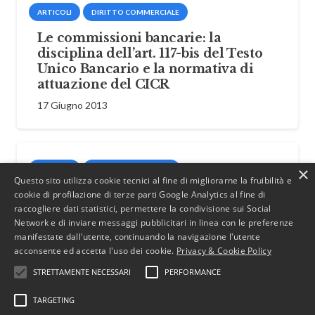
ARTICOLI
DIRITTO COMMERCIALE
Le commissioni bancarie: la
disciplina dell’art. 117-bis del Testo
Unico Bancario e la normativa di
attuazione del CICR
17 Giugno 2013
×
ARTICOLI
DIRITTO TRIBUTARIO
Questo sito utilizza cookie tecnici al fine di migliorarne la fruibilità e
La stabile organizzazione ai fini IVA
cookie di profilazione di terze parti Google Analytics al fine di
raccogliere dati statistici, permettere la condivisione sui Social
19 Giugno 2012
Network e di inviare messaggi pubblicitari in linea con le preferenze
manifestate dall'utente, continuando la navigazione l'utente
acconsente ed accetta l'uso dei cookie.
Privacy & Cookie Policy
STRETTAMENTE NECESSARI
PERFORMANCE
TARGETING