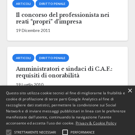
ARTICOLI
DIRITTO PENALE
Il concorso del professionista nei
reati “propri” d’impresa
19 Dicembre 2011
ARTICOLI
DIRITTO PENALE
Amministratori e sindaci di C.A.F.:
requisiti di onorabilità
19 Luglio 2010
×
Questo sito utilizza cookie tecnici al fine di migliorarne la fruibilità e
cookie di profilazione di terze parti Google Analytics al fine di
raccogliere dati statistici, permettere la condivisione sui Social
Network e di inviare messaggi pubblicitari in linea con le preferenze
ARTICOLI
DIRITTO PENALE
manifestate dall'utente, continuando la navigazione l'utente
Leveraged Buy-Out e Bancarotta.
acconsente ed accetta l'uso dei cookie.
Privacy & Cookie Policy
31 Agosto 2009
STRETTAMENTE NECESSARI
PERFORMANCE